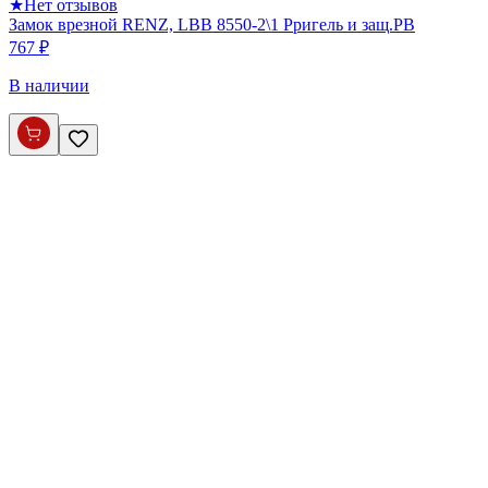
★
Нет отзывов
Замок врезной RENZ, LBB 8550-2\1 Pригель и защ.PB
767 ₽
В наличии