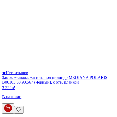
★
Нет отзывов
Замок межком. магнит. под цилиндр MEDIANA POLARIS
B06103.50.93.567 (Черный), с отв. планкой
3 222 ₽
В наличии