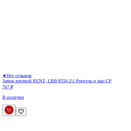
★
Нет отзывов
Замок врезной RENZ, LBB 8550-2\1 Pригель и защ CP
767 ₽
В наличии