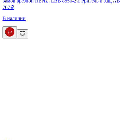
Замок врезной RENZ, LBB 8550-2\1 Pригель и защ AB
767 ₽
В наличии