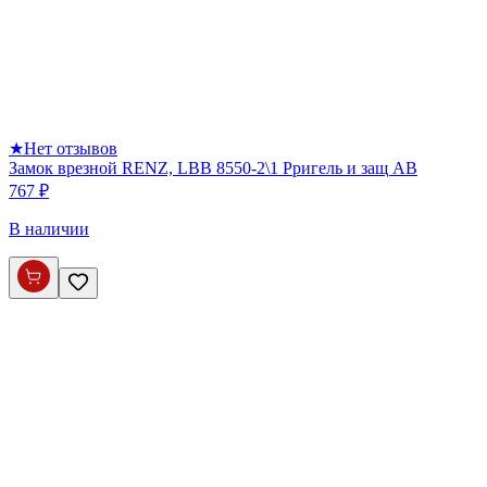
★
Нет отзывов
Замок врезной RENZ, LBB 8550-2\1 Pригель и защ AB
767 ₽
В наличии