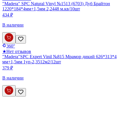
"Madera" SPC Natural Vinyl №1513 (6703) Дуб Брайтон
1220*184*4мм+1,5мм 2,2448 м.кв/10шт
434 ₽
В наличии
360°
★
Нет отзывов
"Madera"SPC Expert Vinil №815 Мрамор дикий 626*313*4
мм+1,5мм 1уп-2,3512м2/12шт
379 ₽
В наличии