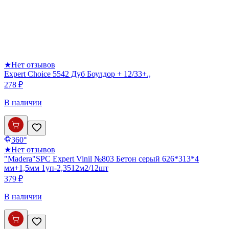
★
Нет отзывов
Expert Choice 5542 Дуб Боулдор + 12/33+.,
278 ₽
В наличии
360°
★
Нет отзывов
"Madera"SPC Expert Vinil №803 Бетон серый 626*313*4
мм+1,5мм 1уп-2,3512м2/12шт
379 ₽
В наличии