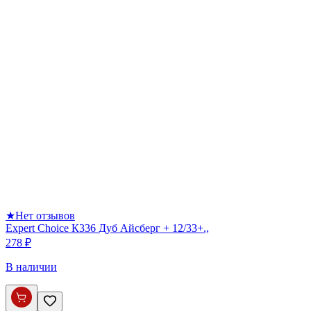
★
Нет отзывов
Expert Choice К336 Дуб Айсберг + 12/33+.,
278 ₽
В наличии