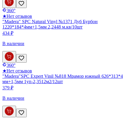
360°
★
Нет отзывов
"Madera" SPC Natural Vinyl №1371 Дуб Бурбон
1220*184*4мм+1,5мм 2,2448 м.кв/10шт
434 ₽
В наличии
360°
★
Нет отзывов
"Madera"SPC Expert Vinil №818 Мрамор южный 626*313*4
мм+1,5мм 1уп-2,3512м2/12шт
379 ₽
В наличии