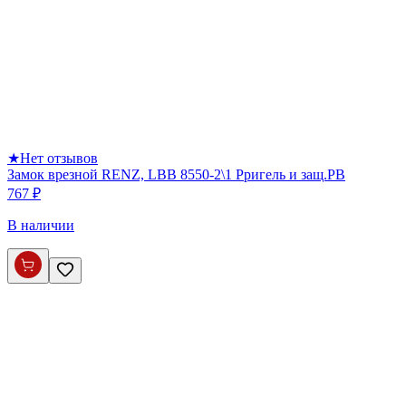
★
Нет отзывов
Замок врезной RENZ, LBB 8550-2\1 Pригель и защ.PB
767 ₽
В наличии