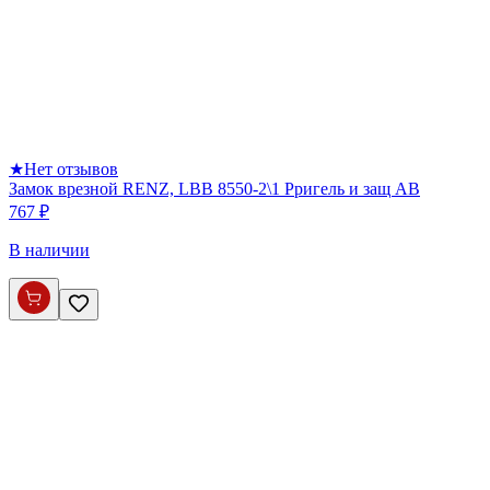
★
Нет отзывов
Замок врезной RENZ, LBB 8550-2\1 Pригель и защ AB
767 ₽
В наличии