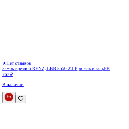
★
Нет отзывов
Замок врезной RENZ, LBB 8550-2\1 Pригель и защ.PB
767 ₽
В наличии