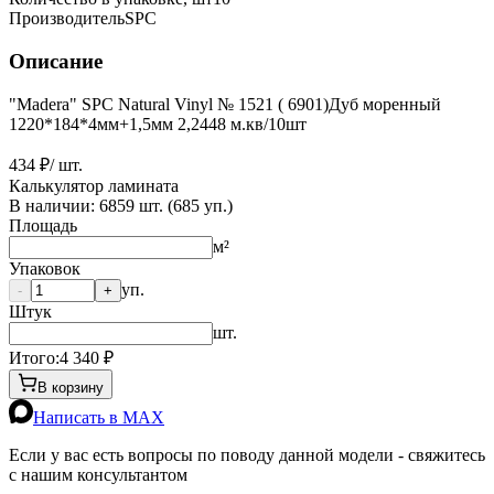
Производитель
SPC
Описание
"Madera" SPC Natural Vinyl № 1521 ( 6901)Дуб моренный
1220*184*4мм+1,5мм 2,2448 м.кв/10шт
434 ₽
/ шт.
Калькулятор ламината
В наличии:
6859
шт. (
685
уп.)
Площадь
м²
Упаковок
уп.
-
+
Штук
шт.
Итого:
4 340
₽
В корзину
Написать в MAX
Если у вас есть вопросы по поводу данной модели - свяжитесь
с нашим консультантом