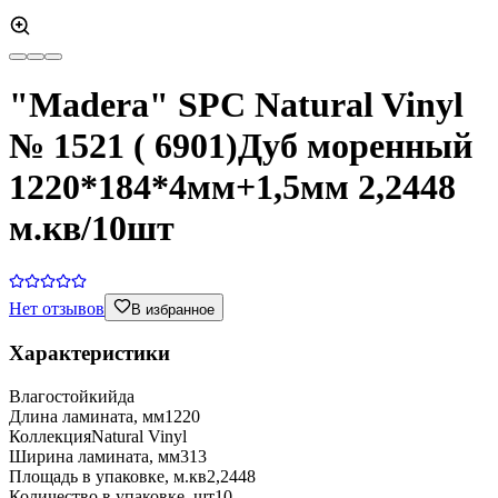
"Madera" SPC Natural Vinyl
№ 1521 ( 6901)Дуб моренный
1220*184*4мм+1,5мм 2,2448
м.кв/10шт
Нет отзывов
В избранное
Характеристики
Влагостойкий
да
Длина ламината, мм
1220
Коллекция
Natural Vinyl
Ширина ламината, мм
313
Площадь в упаковке, м.кв
2,2448
Количество в упаковке, шт
10