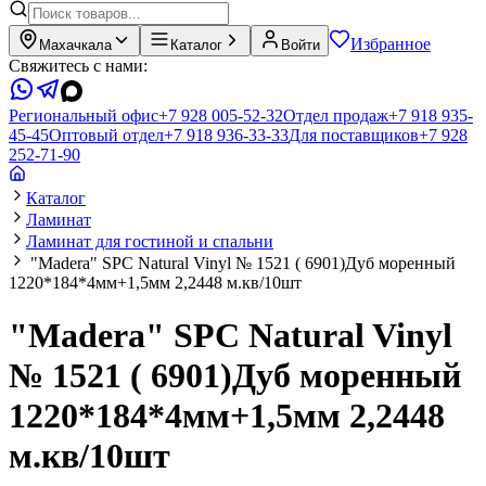
Избранное
Махачкала
Каталог
Войти
Свяжитесь с нами:
Региональный офис
+7 928 005-52-32
Отдел продаж
+7 918 935-
45-45
Оптовый отдел
+7 918 936-33-33
Для поставщиков
+7 928
252-71-90
Каталог
Ламинат
Ламинат для гостиной и спальни
"Madera" SPC Natural Vinyl № 1521 ( 6901)Дуб моренный
1220*184*4мм+1,5мм 2,2448 м.кв/10шт
"Madera" SPC Natural Vinyl
№ 1521 ( 6901)Дуб моренный
1220*184*4мм+1,5мм 2,2448
м.кв/10шт