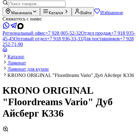
Избранное
Махачкала
Каталог
Войти
Свяжитесь с нами:
Региональный офис
+7 928 005-52-32
Отдел продаж
+7 918 935-
45-45
Оптовый отдел
+7 918 936-33-33
Для поставщиков
+7 928
252-71-90
Каталог
Ламинат
Ламинат для кухни
KRONO ORIGINAL "Floordreams Vario" Дуб Айсберг К336
KRONO ORIGINAL
"Floordreams Vario" Дуб
Айсберг К336