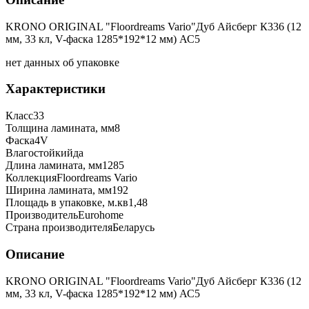
KRONO ORIGINAL "Floordreams Vario"Дуб Айсберг К336 (12
мм, 33 кл, V-фаска 1285*192*12 мм) АС5
нет данных об упаковке
Характеристики
Класс
33
Толщина ламината, мм
8
Фаска
4V
Влагостойкий
да
Длина ламината, мм
1285
Коллекция
Floordreams Vario
Ширина ламината, мм
192
Площадь в упаковке, м.кв
1,48
Производитель
Eurohome
Страна производителя
Беларусь
Описание
KRONO ORIGINAL "Floordreams Vario"Дуб Айсберг К336 (12
мм, 33 кл, V-фаска 1285*192*12 мм) АС5