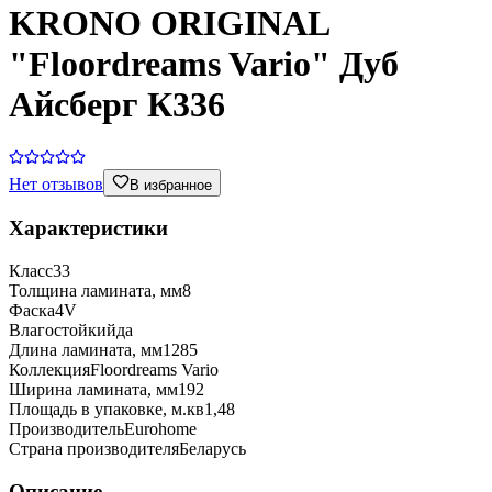
KRONO ORIGINAL
"Floordreams Vario" Дуб
Айсберг К336
Нет отзывов
В избранное
Характеристики
Класс
33
Толщина ламината, мм
8
Фаска
4V
Влагостойкий
да
Длина ламината, мм
1285
Коллекция
Floordreams Vario
Ширина ламината, мм
192
Площадь в упаковке, м.кв
1,48
Производитель
Eurohome
Страна производителя
Беларусь
Описание