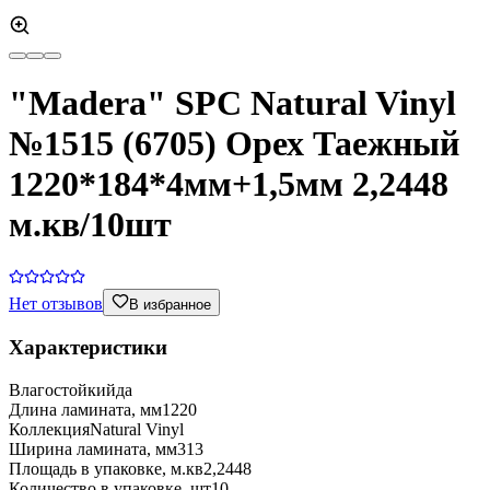
"Madera" SPC Natural Vinyl
№1515 (6705) Орех Таежный
1220*184*4мм+1,5мм 2,2448
м.кв/10шт
Нет отзывов
В избранное
Характеристики
Влагостойкий
да
Длина ламината, мм
1220
Коллекция
Natural Vinyl
Ширина ламината, мм
313
Площадь в упаковке, м.кв
2,2448
Количество в упаковке, шт
10