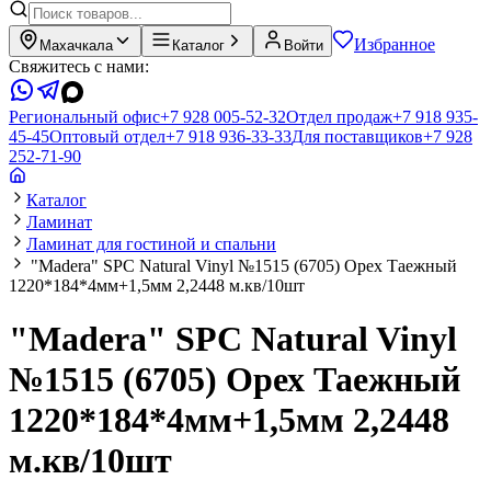
Избранное
Махачкала
Каталог
Войти
Свяжитесь с нами:
Региональный офис
+7 928 005-52-32
Отдел продаж
+7 918 935-
45-45
Оптовый отдел
+7 918 936-33-33
Для поставщиков
+7 928
252-71-90
Каталог
Ламинат
Ламинат для гостиной и спальни
"Madera" SPC Natural Vinyl №1515 (6705) Орех Таежный
1220*184*4мм+1,5мм 2,2448 м.кв/10шт
"Madera" SPC Natural Vinyl
№1515 (6705) Орех Таежный
1220*184*4мм+1,5мм 2,2448
м.кв/10шт