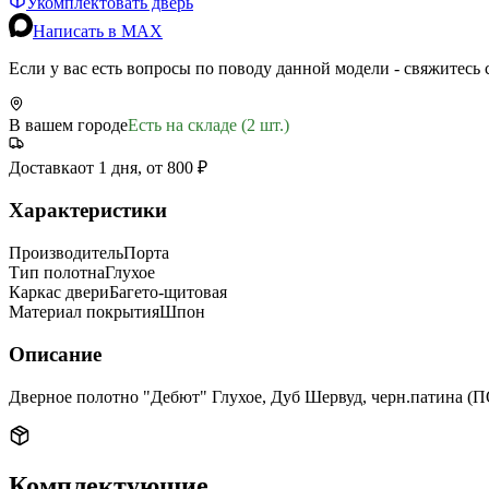
Укомплектовать дверь
Написать в MAX
Если у вас есть вопросы по поводу данной модели - свяжитесь
В вашем городе
Есть на складе (2 шт.)
Доставка
от 1 дня, от 800 ₽
Характеристики
Производитель
Порта
Тип полотна
Глухое
Каркас двери
Багето-щитовая
Материал покрытия
Шпон
Описание
Дверное полотно "Дебют" Глухое, Дуб Шервуд, черн.патина (
Комплектующие