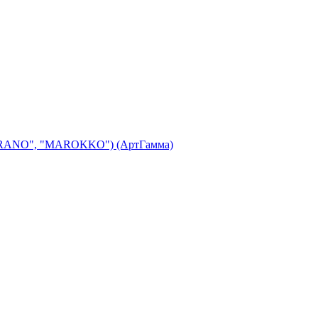
"MERANO", "MAROKKO") (АртГамма)