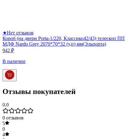
★
Нет отзывов
Короб (на двери Porta-1/220, Классико42/43) телескоп ПП
МДФ Nardo Grey 2070*70*32 (у,п) мм(Эльпорта)
942 ₽
В наличии
Отзывы покупателей
0.0
0
отзывов
5
0
4