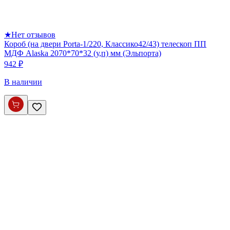
★
Нет отзывов
Короб (на двери Porta-1/220, Классико42/43) телескоп ПП
МДФ Alaska 2070*70*32 (у,п) мм (Эльпорта)
942 ₽
В наличии