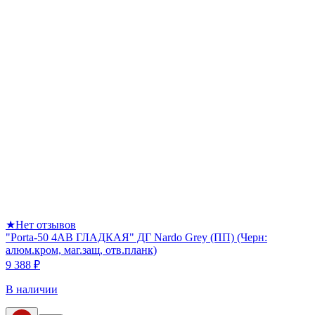
★
Нет отзывов
"Porta-50 4AB ГЛАДКАЯ" ДГ Nardo Grey (ПП) (Черн:
алюм.кром, маг.защ, отв.планк)
9 388 ₽
В наличии