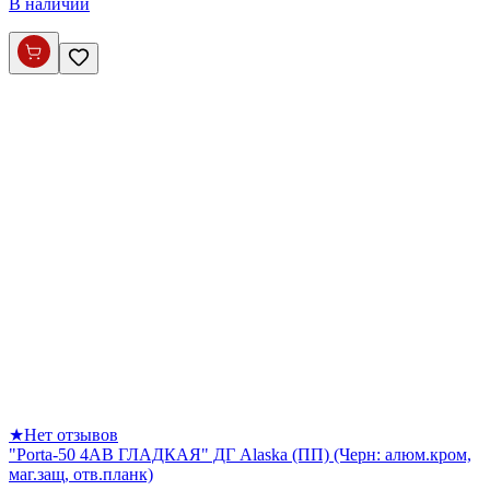
В наличии
★
Нет отзывов
"Porta-50 4AB ГЛАДКАЯ" ДГ Alaska (ПП) (Черн: алюм.кром,
маг.защ, отв.планк)