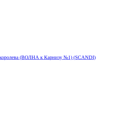
 королева (ВОЛНА к Карнизу №1) (SCANDI)