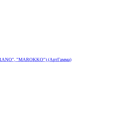
"MERANO", "MAROKKO") (АртГамма)