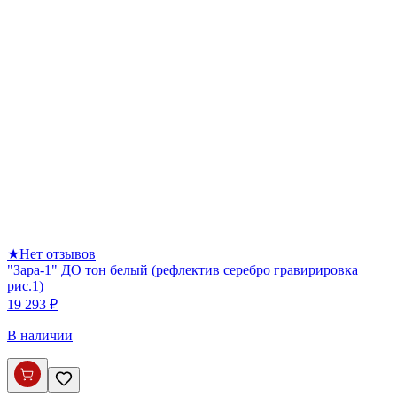
★
Нет отзывов
"Зара-1" ДО тон белый (рефлектив серебро гравирировка
рис.1)
19 293 ₽
В наличии