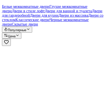
Белые межкомнатные двери
Глухие межкомнатные
двери
Двери в стиле лофт
Двери для ванной и туалета
Двери
для гардеробной
Двери для кухни
Двери из массива
Двери со
стеклом
Классические двери
Черные межкомнатные
двери
Скрытые двери
Популярные
Цена