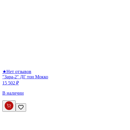
★
Нет отзывов
"Зара-2" ДГ тон Мокко
15 502 ₽
В наличии