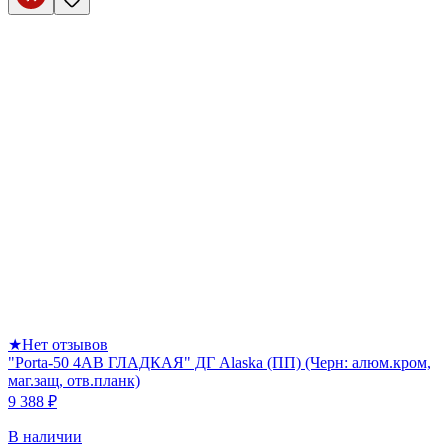
★
Нет отзывов
"Porta-50 4AB ГЛАДКАЯ" ДГ Alaska (ПП) (Черн: алюм.кром,
маг.защ, отв.планк)
9 388 ₽
В наличии