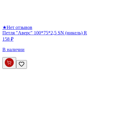
★
Нет отзывов
Петля "Аверс" 100*75*2,5 SN (никель) R
158 ₽
В наличии