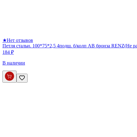
★
Нет отзывов
Петля стальн. 100*75*2,5 4подш. б/колп AB бронза RENZ(Не р
184 ₽
В наличии