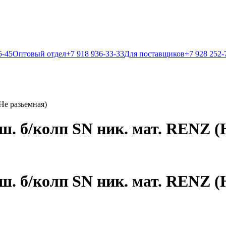
5-45
Оптовый отдел
+7 918 936-33-33
Для поставщиков
+7 928 252-
Не разьемная)
дш. б/колп SN ник. мат. RENZ (
дш. б/колп SN ник. мат. RENZ (