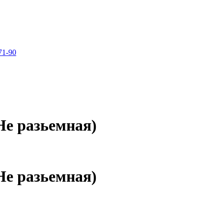
71-90
Не разьемная)
Не разьемная)