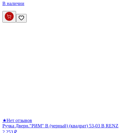
В наличии
★
Нет отзывов
Ручка Дверн."РИМ" B (черный) (квадрат) 53-03 В RENZ
2 253 ₽