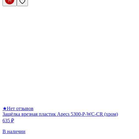
★
Нет отзывов
Защёлка врезная пластик Apecs 5300-P-WC-CR (хром)
635 ₽
В наличии