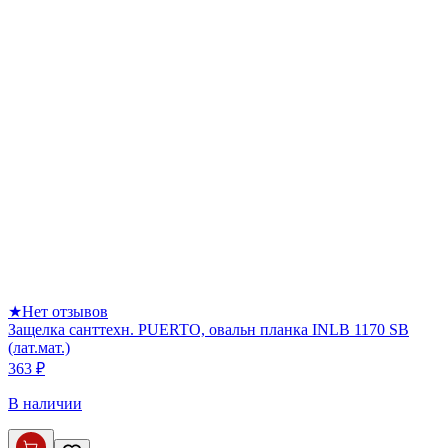
★
Нет отзывов
Защелка санттехн. PUERTO, овальн планка INLB 1170 SB
(лат.мат.)
363 ₽
В наличии