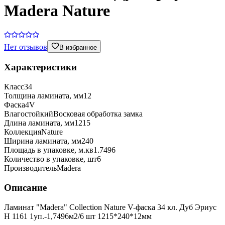
Madera Nature
Нет отзывов
В избранное
Характеристики
Класс
34
Толщина ламината, мм
12
Фаска
4V
Влагостойкий
Восковая обработка замка
Длина ламината, мм
1215
Коллекция
Nature
Ширина ламината, мм
240
Площадь в упаковке, м.кв
1.7496
Количество в упаковке, шт
6
Производитель
Madera
Описание
Ламинат "Madera" Collection Nature V-фаска 34 кл. Дуб Эриус
H 1161 1уп.-1,7496м2/6 шт 1215*240*12мм