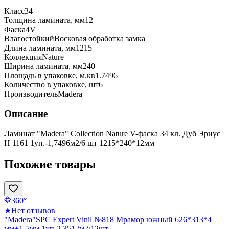
Класс
34
Толщина ламината, мм
12
Фаска
4V
Влагостойкий
Восковая обработка замка
Длина ламината, мм
1215
Коллекция
Nature
Ширина ламината, мм
240
Площадь в упаковке, м.кв
1.7496
Количество в упаковке, шт
6
Производитель
Madera
Описание
Ламинат "Madera" Collection Nature V-фаска 34 кл. Дуб Эриус
H 1161 1уп.-1,7496м2/6 шт 1215*240*12мм
Похожие товары
360°
★
Нет отзывов
"Madera"SPC Expert Vinil №818 Мрамор южный 626*313*4
мм+1,5мм 1уп-2,3512м2/12шт