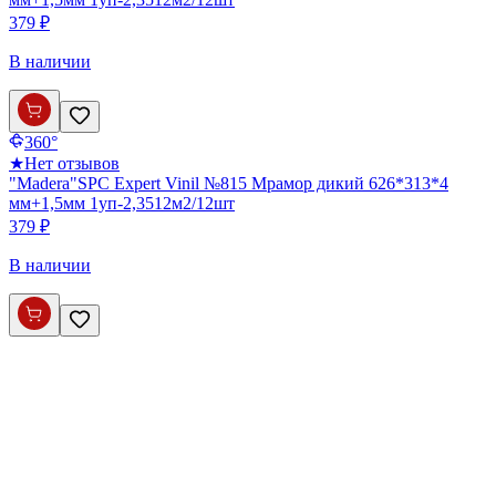
379 ₽
В наличии
360°
★
Нет отзывов
"Madera"SPC Expert Vinil №815 Мрамор дикий 626*313*4
мм+1,5мм 1уп-2,3512м2/12шт
379 ₽
В наличии