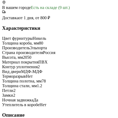
В вашем городе
Есть на складе (9 шт.)
Доставка
от 1 дня, от 800 ₽
Характеристики
Цвет фурнитуры
Никель
Толщина короба, мм
80
Производитель
Эльпорта
Страна производителя
Россия
Высота, мм
2050
Материал покрытия
ПВХ
Контур уплотнения
2
Вид двери
МДФ-МДФ
Терморазрыв
Нет
Толщина полотна, мм
78
Толщина стали, мм
1.2
Петли
2
Замки
2
Ночная задвижка
Да
Утеплитель в коробе
Нет
Описание