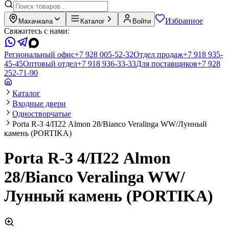
Избранное
Махачкала
Каталог
Войти
Свяжитесь с нами:
Региональный офис
+7 928 005-52-32
Отдел продаж
+7 918 935-
45-45
Оптовый отдел
+7 918 936-33-33
Для поставщиков
+7 928
252-71-90
Каталог
Входные двери
Одностворчатые
Porta R-3 4/П22 Almon 28/Bianco Veralinga WW/Лунный
камень (PORTIKA)
Porta R-3 4/П22 Almon
28/Bianco Veralinga WW/
Лунный камень (PORTIKA)