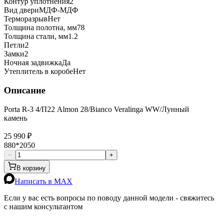
Контур уплотнения
2
Вид двери
МДФ-МДФ
Терморазрыв
Нет
Толщина полотна, мм
78
Толщина стали, мм
1.2
Петли
2
Замки
2
Ночная задвижка
Да
Утеплитель в коробе
Нет
Описание
Porta R-3 4/П22 Almon 28/Bianco Veralinga WW/Лунный
камень
25 990 ₽
880*2050
−
+
В корзину
Написать в MAX
Если у вас есть вопросы по поводу данной модели - свяжитесь
с нашим консультантом