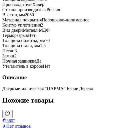
Производитель
Хавер
Страна производителя
Россия
Высота, мм
2050
Материал покрытия
Порошково-полимерное
Контур уплотнения
2
Вид двери
Металл-МДФ
Терморазрыв
Нет
Толщина полотна, мм
70
Толщина стали, мм
1.5
Петли
3
Замки
2
Ночная задвижка
Да
Утеплитель в коробе
Нет
Описание
Дверь металлическая "ПАРМА" Белое Дерево
Похожие товары
360°
★
Нет отзывов