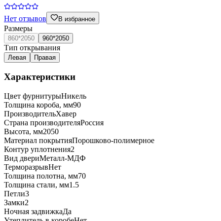
Нет отзывов
В избранное
Размеры
860*2050
960*2050
Тип открывания
Левая
Правая
Характеристики
Цвет фурнитуры
Никель
Толщина короба, мм
90
Производитель
Хавер
Страна производителя
Россия
Высота, мм
2050
Материал покрытия
Порошково-полимерное
Контур уплотнения
2
Вид двери
Металл-МДФ
Терморазрыв
Нет
Толщина полотна, мм
70
Толщина стали, мм
1.5
Петли
3
Замки
2
Ночная задвижка
Да
Утеплитель в коробе
Нет