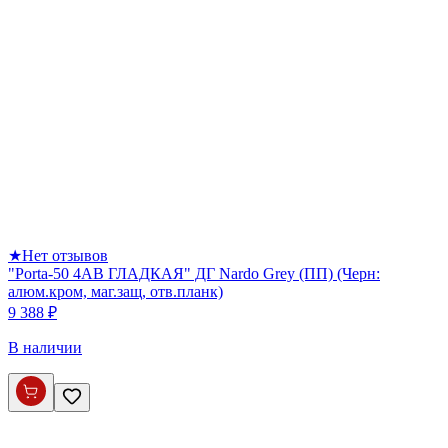
★
Нет отзывов
"Porta-50 4AB ГЛАДКАЯ" ДГ Nardo Grey (ПП) (Черн:
алюм.кром, маг.защ, отв.планк)
9 388 ₽
В наличии