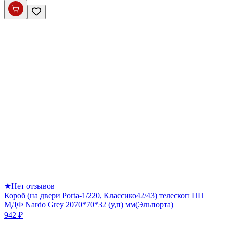
★
Нет отзывов
Короб (на двери Porta-1/220, Классико42/43) телескоп ПП
МДФ Nardo Grey 2070*70*32 (у,п) мм(Эльпорта)
942 ₽