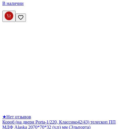
В наличии
★
Нет отзывов
Короб (на двери Porta-1/220, Классико42/43) телескоп ПП
МДФ Alaska 2070*70*32 (у,п) мм (Эльпорта)