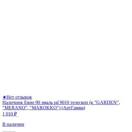
★
Нет отзывов
Наличник Евро 90 эмаль ral 9010 телескоп (к "GARDEN",
"MERANO", "MAROKKO") (АртГамма)
1 010 ₽
В наличии