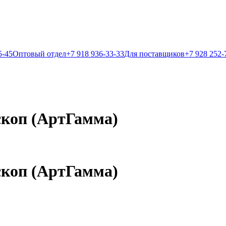
5-45
Оптовый отдел
+7 918 936-33-33
Для поставщиков
+7 928 252-
ескоп (АртГамма)
ескоп (АртГамма)