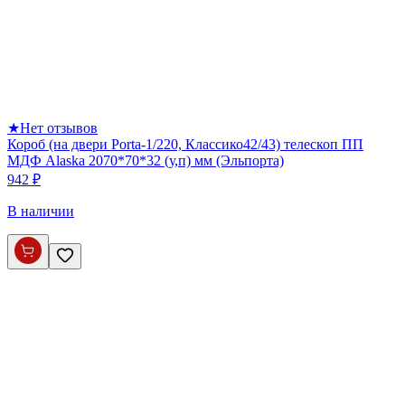
★
Нет отзывов
Короб (на двери Porta-1/220, Классико42/43) телескоп ПП
МДФ Alaska 2070*70*32 (у,п) мм (Эльпорта)
942 ₽
В наличии