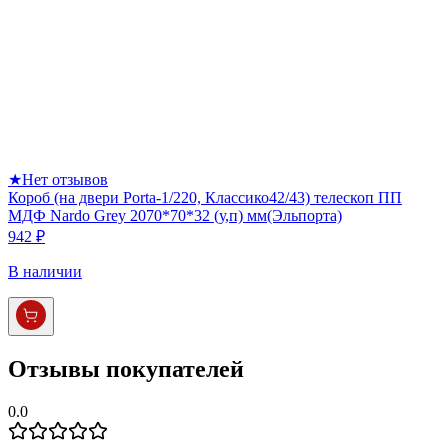
★
Нет отзывов
Короб (на двери Porta-1/220, Классико42/43) телескоп ПП
МДФ Nardo Grey 2070*70*32 (у,п) мм(Эльпорта)
942 ₽
В наличии
Отзывы покупателей
0.0