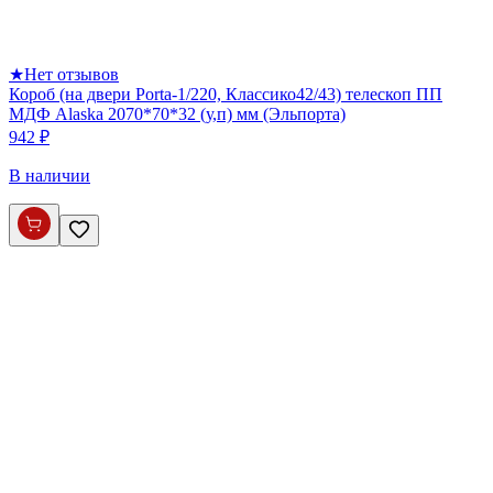
★
Нет отзывов
Короб (на двери Porta-1/220, Классико42/43) телескоп ПП
МДФ Alaska 2070*70*32 (у,п) мм (Эльпорта)
942 ₽
В наличии