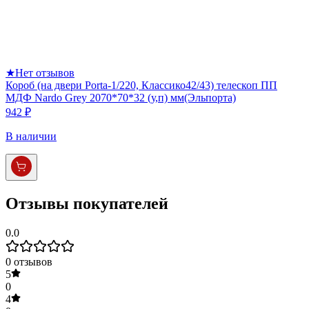
★
Нет отзывов
Короб (на двери Porta-1/220, Классико42/43) телескоп ПП
МДФ Nardo Grey 2070*70*32 (у,п) мм(Эльпорта)
942 ₽
В наличии
Отзывы покупателей
0.0
0
отзывов
5
0
4