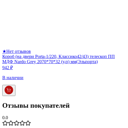
★
Нет отзывов
Короб (на двери Porta-1/220, Классико42/43) телескоп ПП
МДФ Nardo Grey 2070*70*32 (у,п) мм(Эльпорта)
942 ₽
В наличии
Отзывы покупателей
0.0