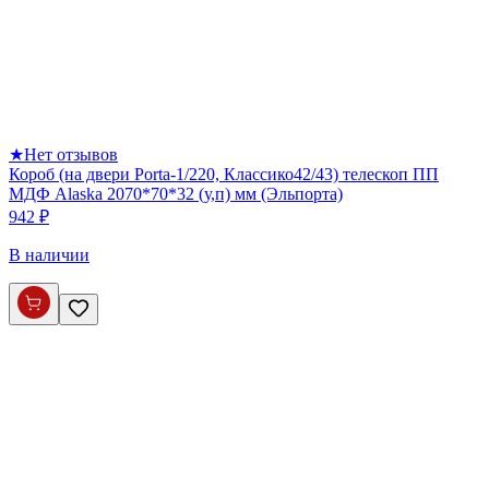
★
Нет отзывов
Короб (на двери Porta-1/220, Классико42/43) телескоп ПП
МДФ Alaska 2070*70*32 (у,п) мм (Эльпорта)
942 ₽
В наличии