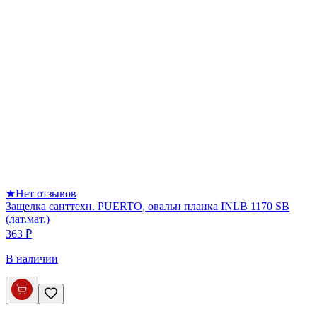
★
Нет отзывов
Защелка санттехн. PUERTO, овальн планка INLB 1170 SB
(лат.мат.)
363 ₽
В наличии