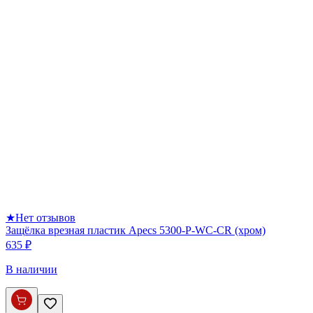
★
Нет отзывов
Защёлка врезная пластик Apecs 5300-P-WC-CR (хром)
635 ₽
В наличии