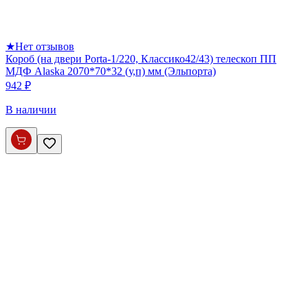
★
Нет отзывов
Короб (на двери Porta-1/220, Классико42/43) телескоп ПП
МДФ Alaska 2070*70*32 (у,п) мм (Эльпорта)
942 ₽
В наличии