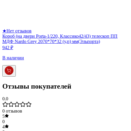
★
Нет отзывов
Короб (на двери Porta-1/220, Классико42/43) телескоп ПП
МДФ Nardo Grey 2070*70*32 (у,п) мм(Эльпорта)
942 ₽
В наличии
Отзывы покупателей
0.0
0
отзывов
5
0
4