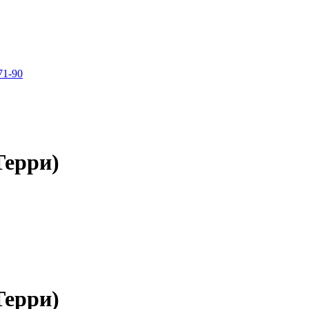
71-90
Терри)
Терри)