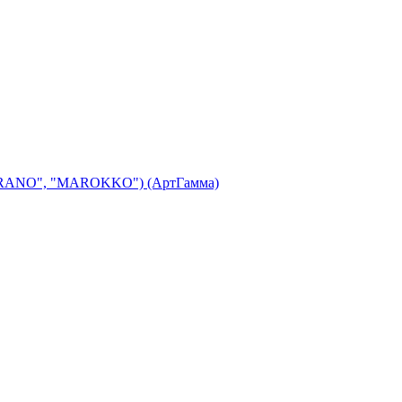
"MERANO", "MAROKKO") (АртГамма)