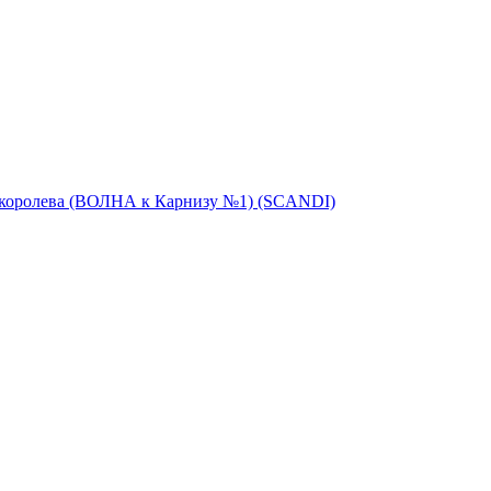
 королева (ВОЛНА к Карнизу №1) (SCANDI)