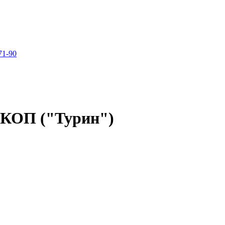
71-90
СКОП ("Турин")