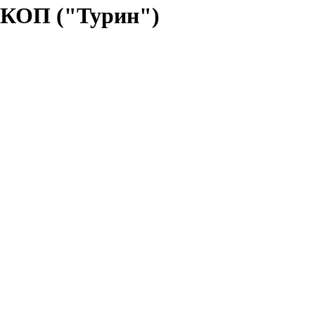
СКОП ("Турин")