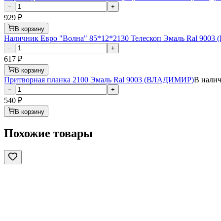
−
+
929
₽
В корзину
Наличник Евро "Волна" 85*12*2130 Телескоп Эмаль Ral 900
−
+
617
₽
В корзину
Притворная планка 2100 Эмаль Ral 9003 (ВЛАДИМИР)
В налич
−
+
540
₽
В корзину
Похожие товары