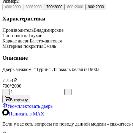
Размеры
400*2000
600*2000
700*2000
800*2000
900*2000
Характеристики
Производитель
Владимирские
Тип полотна
Глухое
Каркас двери
Багето-щитовая
Материал покрытия
Эмаль
Описание
Дверь межком. "Турин" ДГ эмаль белая ral 9003
7 753 ₽
700*2000
−
+
В корзину
Укомплектовать дверь
Написать в MAX
Если у вас есть вопросы по поводу данной модели - свяжитесь