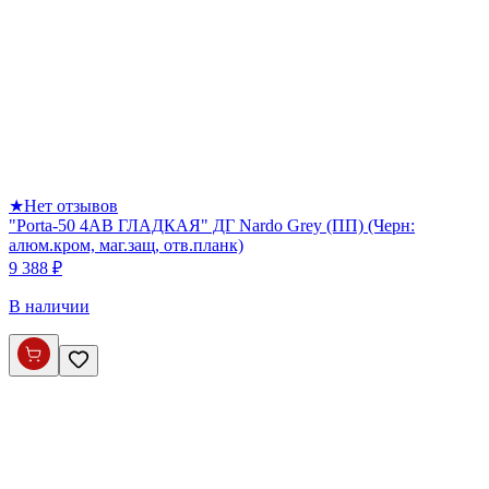
★
Нет отзывов
"Porta-50 4AB ГЛАДКАЯ" ДГ Nardo Grey (ПП) (Черн:
алюм.кром, маг.защ, отв.планк)
9 388 ₽
В наличии