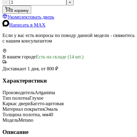
−
+
В корзину
Укомплектовать дверь
Написать в MAX
Если у вас есть вопросы по поводу данной модели - свяжитесь
с нашим консультантом
В вашем городе
Есть на складе (14 шт.)
Доставка
от 1 дня, от 800 ₽
Характеристики
Производитель
Artgamma
Тип полотна
Глухое
Каркас двери
Багето-щитовая
Материал покрытия
Эмаль
Толщина полотна, мм
40
Модель
Merano
Описание