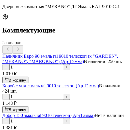
Дверь межкомнатная "MERANO" ДГ Эмаль RAL 9010 G-1
Комплектующие
5
товаров
Наличник Евро 90 эмаль ral 9010 телескоп (к "GARDEN",
"MERANO", "MAROKKO") (АртГамма)
В наличии: 250 шт.
−
+
1 010
₽
В корзину
Короб с упл. эмаль ral 9010 телескоп (АртГамма)
В наличии:
424 шт.
−
+
1 148
₽
В корзину
Добор 150 эмаль ral 9010 телескоп (АртГамма)
Нет в наличии
−
+
1 381
₽