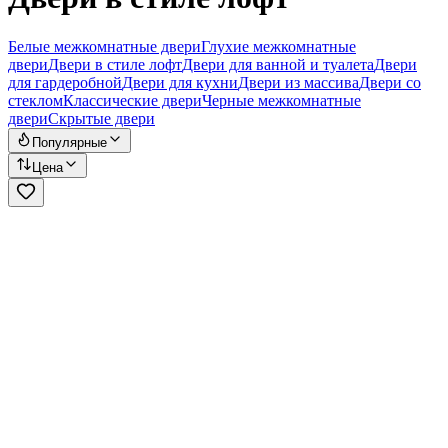
Белые межкомнатные двери
Глухие межкомнатные
двери
Двери в стиле лофт
Двери для ванной и туалета
Двери
для гардеробной
Двери для кухни
Двери из массива
Двери со
стеклом
Классические двери
Черные межкомнатные
двери
Скрытые двери
Популярные
Цена