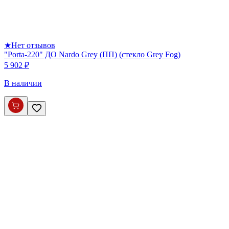
★
Нет отзывов
"Porta-220" ДО Nardo Grey (ПП) (стекло Grey Fog)
5 902 ₽
В наличии